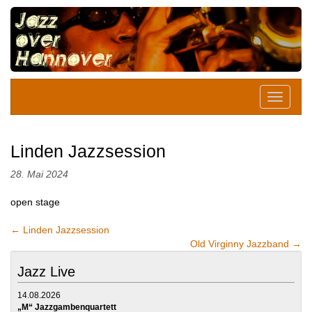
Linden Jazzsession
28. Mai 2024
open stage
←
Linden Jazzsession
Old Virginny Jazzband
→
Jazz Live
14.08.2026
„M“ Jazzgambenquartett