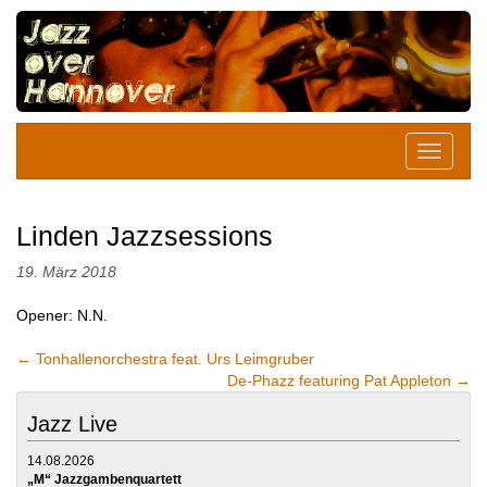
Linden Jazzsessions
19. März 2018
Opener: N.N.
←
Tonhallenorchestra feat. Urs Leimgruber
De-Phazz featuring Pat Appleton
→
Jazz Live
14.08.2026
„M“ Jazzgambenquartett