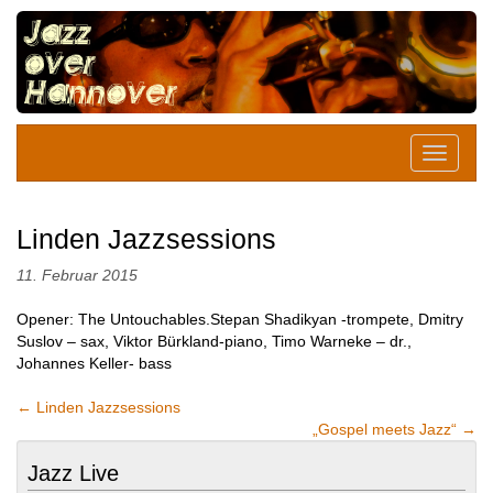
Linden Jazzsessions
11. Februar 2015
Opener: The Untouchables.Stepan Shadikyan -trompete, Dmitry
Suslov – sax, Viktor Bürkland-piano, Timo Warneke – dr.,
Johannes Keller- bass
←
Linden Jazzsessions
„Gospel meets Jazz“
→
Jazz Live