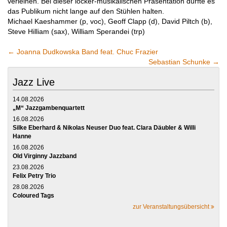
verleihen. Bei dieser locker-musikalischen Präsentation dürfte es
das Publikum nicht lange auf den Stühlen halten.
Michael Kaeshammer (p, voc), Geoff Clapp (d), David Piltch (b),
Steve Hilliam (sax), William Sperandei (trp)
←
Joanna Dudkowska Band feat. Chuc Frazier
Sebastian Schunke
→
Jazz Live
14.08.2026
„M“ Jazzgambenquartett
16.08.2026
Silke Eberhard & Nikolas Neuser Duo feat. Clara Däubler & Willi
Hanne
16.08.2026
Old Virginny Jazzband
23.08.2026
Felix Petry Trio
28.08.2026
Coloured Tags
zur Veranstaltungsübersicht