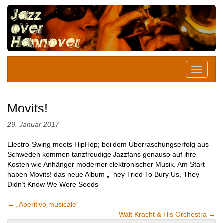
Movits!
29. Januar 2017
Electro-Swing meets HipHop; bei dem Überraschungserfolg aus
Schweden kommen tanzfreudige Jazzfans genauso auf ihre
Kosten wie Anhänger moderner elektronischer Musik. Am Start
haben Movits! das neue Album „They Tried To Bury Us, They
Didn’t Know We Were Seeds”
←
„Aperitivo musicale“
Walt Kracht & His Orchestra
→