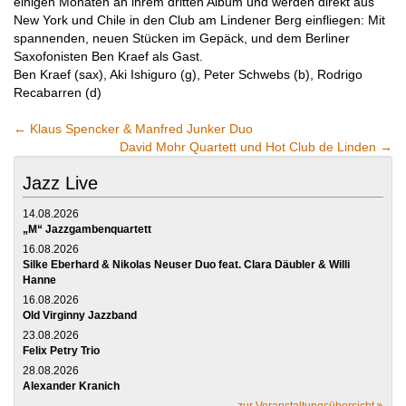
einigen Monaten an ihrem dritten Album und werden direkt aus
New York und Chile in den Club am Lindener Berg einfliegen: Mit
spannenden, neuen Stücken im Gepäck, und dem Berliner
Saxofonisten Ben Kraef als Gast.
Ben Kraef (sax), Aki Ishiguro (g), Peter Schwebs (b), Rodrigo
Recabarren (d)
←
Klaus Spencker & Manfred Junker Duo
David Mohr Quartett und Hot Club de Linden
→
Jazz Live
14.08.2026
„M“ Jazzgambenquartett
16.08.2026
Silke Eberhard & Nikolas Neuser Duo feat. Clara Däubler & Willi
Hanne
16.08.2026
Old Virginny Jazzband
23.08.2026
Felix Petry Trio
28.08.2026
Alexander Kranich
zur Veranstaltungsübersicht