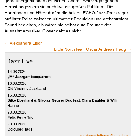
genreübergreifenden deutschen Charts. Seit vergangenem
Herbst begeistern sie auch live ein großes Publikum. Die
Hörerinnen und Hörer dürfen die beiden ECHO-Jazz-Preisträger
auf ihrer Reise zwischen ultimativer Reduktion und orchestralem
Sound begleiten, als wären sie selbst gute Freunde der
Ausnahmemusiker. Closer geht es nicht.
←
Aleksandra Lison
Little North feat. Oscar Andreas Haug
→
Jazz Live
14.08.2026
„M“ Jazzgambenquartett
16.08.2026
Old Virginny Jazzband
16.08.2026
Silke Eberhard & Nikolas Neuser Duo feat. Clara Däubler & Willi
Hanne
23.08.2026
Felix Petry Trio
28.08.2026
Coloured Tags
zur Veranstaltungsübersicht