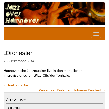
„Orchester“
15. Dezember 2014
Hannoversche Jazzmusiker live in den monatlichen
improvisatorischen „Play-Offs“der Tonhalle.
←
breHa-haBre
WinterJazz Brelingen: Johanna Borchert
→
Jazz Live
14.08.2026