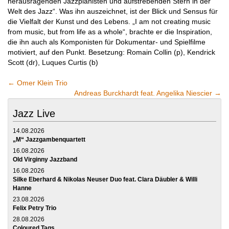
herausragenden Jazzpianisten und aufstrebenden Stern in der
Welt des Jazz“. Was ihn auszeichnet, ist der Blick und Sensus für
die Vielfalt der Kunst und des Lebens. „I am not creating music
from music, but from life as a whole“, brachte er die Inspiration,
die ihn auch als Komponisten für Dokumentar- und Spielfilme
motiviert, auf den Punkt. Besetzung: Romain Collin (p), Kendrick
Scott (dr), Luques Curtis (b)
←
Omer Klein Trio
Andreas Burckhardt feat. Angelika Niescier
→
Jazz Live
14.08.2026
„M“ Jazzgambenquartett
16.08.2026
Old Virginny Jazzband
16.08.2026
Silke Eberhard & Nikolas Neuser Duo feat. Clara Däubler & Willi
Hanne
23.08.2026
Felix Petry Trio
28.08.2026
Coloured Tags