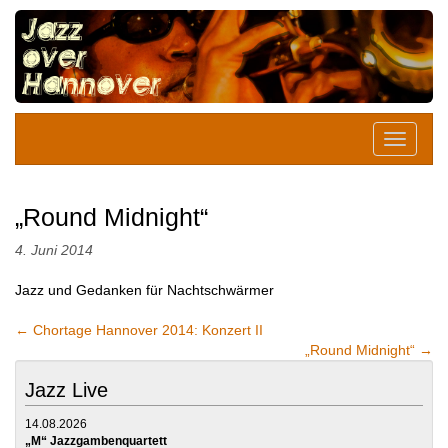
„Round Midnight“
4. Juni 2014
Jazz und Gedanken für Nachtschwärmer
←
Chortage Hannover 2014: Konzert II
„Round Midnight“
→
Jazz Live
14.08.2026
„M“ Jazzgambenquartett