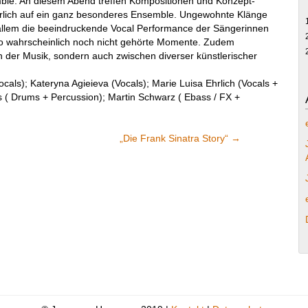
mble. An diesem Abend treffen Kompositionen und Konzept-
rlich auf ein ganz besonderes Ensemble. Ungewohnte Klänge
rallem die beeindruckende Vocal Performance der Sängerinnen
o wahrscheinlich noch nicht gehörte Momente. Zudem
der Musik, sondern auch zwischen diverser künstlerischer
als); Kateryna Agieieva (Vocals); Marie Luisa Ehrlich (Vocals +
s ( Drums + Percussion); Martin Schwarz ( Ebass / FX +
„Die Frank Sinatra Story“
→