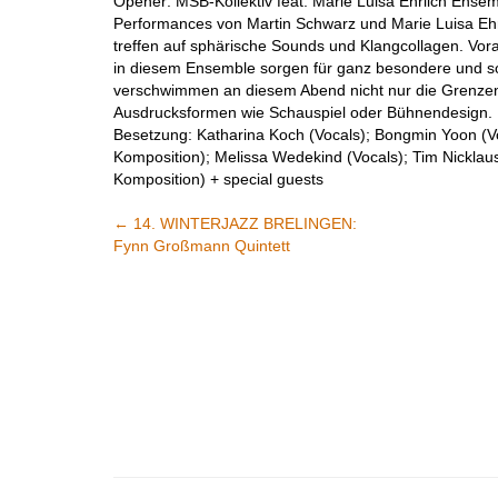
Opener: MSB-Kollektiv feat. Marie Luisa Ehrlich Ense
Performances von Martin Schwarz und Marie Luisa Eh
treffen auf sphärische Sounds und Klangcollagen. Vo
in diesem Ensemble sorgen für ganz besondere und s
verschwimmen an diesem Abend nicht nur die Grenzen 
Ausdrucksformen wie Schauspiel oder Bühnendesign.
Besetzung: Katharina Koch (Vocals); Bongmin Yoon (Voc
Komposition); Melissa Wedekind (Vocals); Tim Nicklau
Komposition) + special guests
←
14. WINTERJAZZ BRELINGEN:
Fynn Großmann Quintett