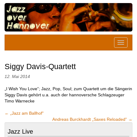
Siggy Davis-Quartett
12. Mai 2014
„I Wish You Love“; Jazz, Pop, Soul; zum Quartett um die Sängerin
Siggy Davis gehört u.a. auch der hannoversche Schlagzeuger
Timo Warnecke
←
„Jazz am Ballhof“
Andreas Burckhardt „Saxes Reloaded“
→
Jazz Live