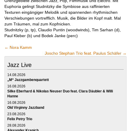
Grenzgebiete zwischen Jazz, Pop, Filmmusik und Electro. Mit
Euphoria gelingt Studnitzky die Symbiose aus raffinierten
Texturen eingängiger Melodik und spannenden rhythmischen
Verschiebungen vortrefflich. Musik, die Bilder im Kopf malt. Mal
zum Träumen, mal zum Kopfnicken.
Studnitzky (p, tp), Claudio Puntin (woodwinds), Tim Sarhan (d),
Paul Kleber (b) und Bodek Janke (perc)
←
Nora Kamm
Joscho Stephan Trio feat. Paulus Schäfer
→
Jazz Live
14.08.2026
„M“ Jazzgambenquartett
16.08.2026
Silke Eberhard & Nikolas Neuser Duo feat. Clara Däubler & Willi
Hanne
16.08.2026
Old Virginny Jazzband
23.08.2026
Felix Petry Trio
28.08.2026
Alexander Kranich