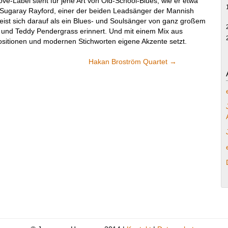
e-Label steht für jene Art von Old-School-Blues, wie er etwa
n Sugaray Rayford, einer der beiden Leadsänger der Mannish
eist sich darauf als ein Blues- und Soulsänger von ganz großem
 und Teddy Pendergrass erinnert. Und mit einem Mix aus
ositionen und modernen Stichworten eigene Akzente setzt.
Hakan Broström Quartet
→