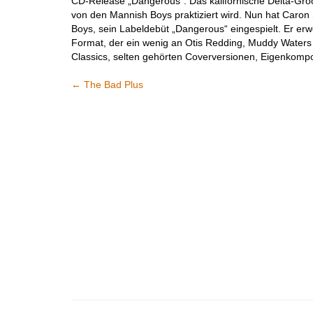
CD-Release „Dangerous“. Das kalifornische Delta-Groov
von den Mannish Boys praktiziert wird. Nun hat Caro
Boys, sein Labeldebüt „Dangerous“ eingespielt. Er erw
Format, der ein wenig an Otis Redding, Muddy Waters
Classics, selten gehörten Coverversionen, Eigenkomp
←
The Bad Plus