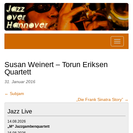
Susan Weinert – Torun Eriksen
Quartett
31. Januar 2016
←
Subjam
„Die Frank Sinatra Story”
→
Jazz Live
14.08.2026
„M“ Jazzgambenquartett
16.08.2026