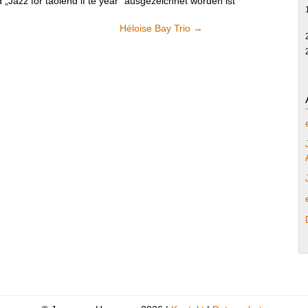
Jazz for taölend if te year“ ausgezeichnet worden ist
Héloise Bay Trio
→