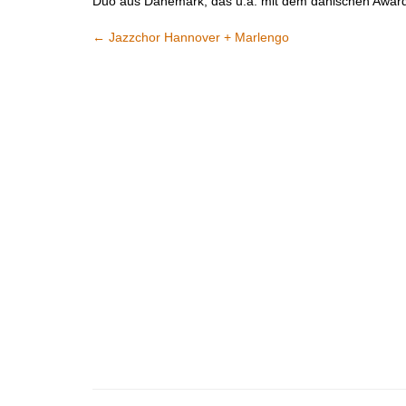
Duo aus Dänemark, das u.a. mit dem dänischen Award „
←
Jazzchor Hannover + Marlengo