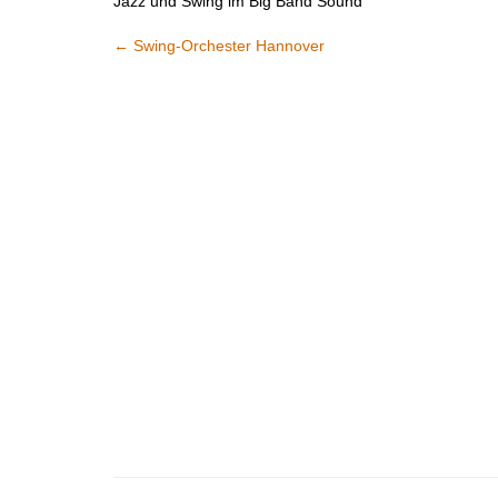
Jazz und Swing im Big Band Sound
←
Swing-Orchester Hannover