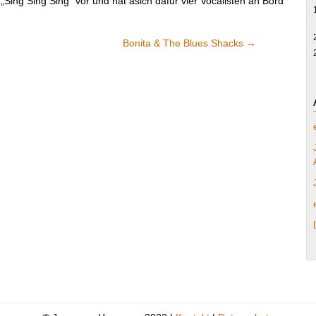
Sing Sing Sing“ vor und hat asich dafür vier Vocalisten an Bord
Bonita & The Blues Shacks
→