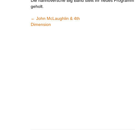
Die hannoversche Big Band stellt ihr neues Programm „
geholt.
←
John McLaughlin & 4th
Dimension