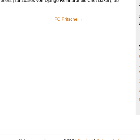
etiers (Tanzbares von Django Reinhardt bis Chet Baker); ab
FC Fritsche
→