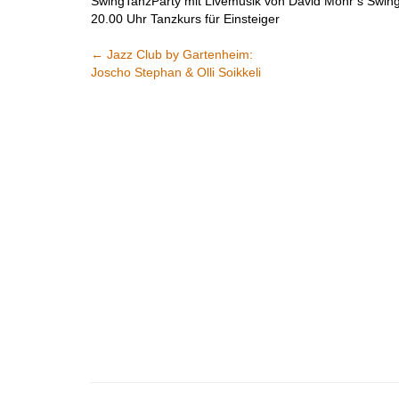
SwingTanzParty mit Livemusik von David Mohr’s Swing
20.00 Uhr Tanzkurs für Einsteiger
←
Jazz Club by Gartenheim:
Joscho Stephan & Olli Soikkeli