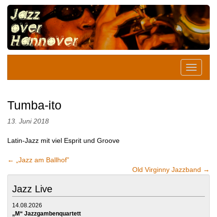
Tumba-ito
13. Juni 2018
Latin-Jazz mit viel Esprit und Groove
←
„Jazz am Ballhof”
Old Virginny Jazzband
→
Jazz Live
14.08.2026
„M“ Jazzgambenquartett