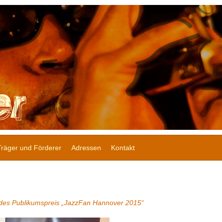
Träger und Förderer
Adressen
Kontakt
 des Publikumspreis „JazzFan Hannover 2015“