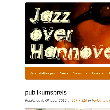
Veranstaltungen
News
Sessions
Links
publikumspreis
Published
9. Oktober 2015
at
567 × 319
in
Verleihung