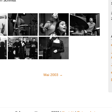
ri Schmidt
Mai 2003
→