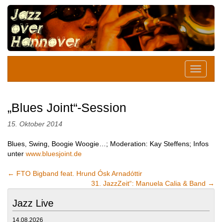
„Blues Joint“-Session
15. Oktober 2014
Blues, Swing, Boogie Woogie…; Moderation: Kay Steffens; Infos
unter
www.bluesjoint.de
←
FTO Bigband feat. Hrund Ósk Arnadóttir
31. JazzZeit“: Manuela Calia & Band
→
Jazz Live
14.08.2026