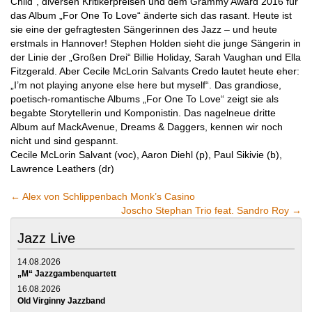
Child“, diversen Kritikerpreisen und dem Grammy Award 2016 für
das Album „For One To Love“ änderte sich das rasant. Heute ist
sie eine der gefragtesten Sängerinnen des Jazz – und heute
erstmals in Hannover! Stephen Holden sieht die junge Sängerin in
der Linie der „Großen Drei“ Billie Holiday, Sarah Vaughan und Ella
Fitzgerald. Aber Cecile McLorin Salvants Credo lautet heute eher:
„I’m not playing anyone else here but myself“. Das grandiose,
poetisch-romantische Albums „For One To Love“ zeigt sie als
begabte Storytellerin und Komponistin. Das nagelneue dritte
Album auf MackAvenue, Dreams & Daggers, kennen wir noch
nicht und sind gespannt.
Cecile McLorin Salvant (voc), Aaron Diehl (p), Paul Sikivie (b),
Lawrence Leathers (dr)
←
Alex von Schlippenbach Monk’s Casino
Joscho Stephan Trio feat. Sandro Roy
→
Jazz Live
14.08.2026
„M“ Jazzgambenquartett
16.08.2026
Old Virginny Jazzband