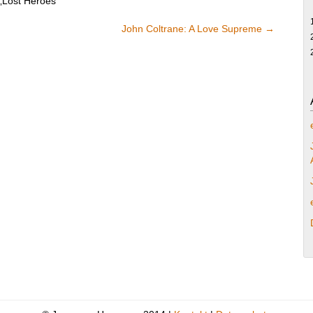
 „Lost Heroes“
John Coltrane: A Love Supreme
→