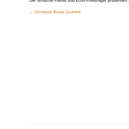
Der finnische Pianist und Echo-Preisträger präsentiert
←
Christoph Busse Quartett