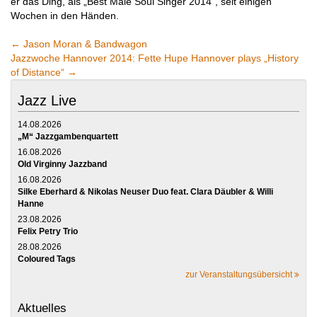
er das Ding, als „Best Male Soul Singer 2014“, seit einigen
Wochen in den Händen.
←
Jason Moran & Bandwagon
Jazzwoche Hannover 2014: Fette Hupe Hannover plays „History
of Distance“
→
Jazz Live
14.08.2026
„M“ Jazzgambenquartett
16.08.2026
Old Virginny Jazzband
16.08.2026
Silke Eberhard & Nikolas Neuser Duo feat. Clara Däubler & Willi
Hanne
23.08.2026
Felix Petry Trio
28.08.2026
Coloured Tags
zur Veranstaltungsübersicht
Aktuelles