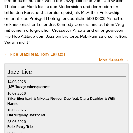
ihre Impulse aus der Weite der Jazzgeschichte von Fats Waller,
Thelonious Monk bis zu den Modernisten und der modernen
bildenden Kunst und Literatur speist, als McArthur Fellowship
ernannt, das Preisgeld beträgt erstaunliche 500.000$. Aktuell ist
er künstlerischer Leiter des Kennedy Centers und auf dem Weg,
mit seinem erfolgreichen Crossover-Ansatz und einer gewissen
Hip-Hop Attitüde dem Jazz ein breiteres Publikum zu erschließen.
Warum nicht?
←
Nice Brazil feat. Tony Lakatos
John Nemeth
→
Jazz Live
14.08.2026
„M“ Jazzgambenquartett
16.08.2026
Silke Eberhard & Nikolas Neuser Duo feat. Clara Däubler & Willi
Hanne
16.08.2026
Old Virginny Jazzband
23.08.2026
Felix Petry Trio