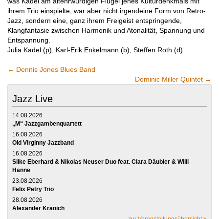
was Kadel am altehrwürdigen Flügel jenes Kulturdenkmals mit
ihrem Trio einspielte, war aber nicht irgendeine Form von Retro-
Jazz, sondern eine, ganz ihrem Freigeist entspringende,
Klangfantasie zwischen Harmonik und Atonalität, Spannung und
Entspannung.
Julia Kadel (p), Karl-Erik Enkelmann (b), Steffen Roth (d)
←
Dennis Jones Blues Band
Dominic Miller Quintet
→
Jazz Live
14.08.2026
„M“ Jazzgambenquartett
16.08.2026
Old Virginny Jazzband
16.08.2026
Silke Eberhard & Nikolas Neuser Duo feat. Clara Däubler & Willi
Hanne
23.08.2026
Felix Petry Trio
28.08.2026
Alexander Kranich
zur Veranstaltungsübersicht