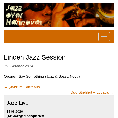
Linden Jazz Session
15. Oktober 2014
Opener: Say Something (Jazz & Bossa Nova)
←
„Jazz im Fährhaus“
Duo Stiehlert – Lucaciu
→
Jazz Live
14.08.2026
„M“ Jazzgambenquartett