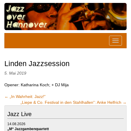
Linden Jazzsession
5. Mai 2019
Opener: Katharina Koch; + DJ Mija
←
„In Wahrheit: Jazz!“
„Liepe & Co. Festival in den Stahlhallen“: Anke Helfrich
→
Jazz Live
14.08.2026
„M“ Jazzgambenquartett