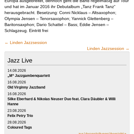
Europa ausgebreitet, dennoch geht die Band regelmäßig auf Tour
und hat im Januar 2016 ihr Debutalbum „Tanz Frank Tanz“
herausgebracht. Besetzung: Conni Nicklaus – Altsaxophon;
Olympia Jensen – Tenorsaxophon; Yannick Glettenberg –
Baritonsaxphon; Dario Schattel – Bass; Eddie Jensen –
Schlagzeug. Eintritt frei
←
Linden Jazzsession
Linden Jazzsession
→
Jazz Live
14.08.2026
„M“ Jazzgambenquartett
16.08.2026
Old Virginny Jazzband
16.08.2026
Silke Eberhard & Nikolas Neuser Duo feat. Clara Däubler & Willi
Hanne
23.08.2026
Felix Petry Trio
28.08.2026
Coloured Tags
zur Veranstaltungsübersicht