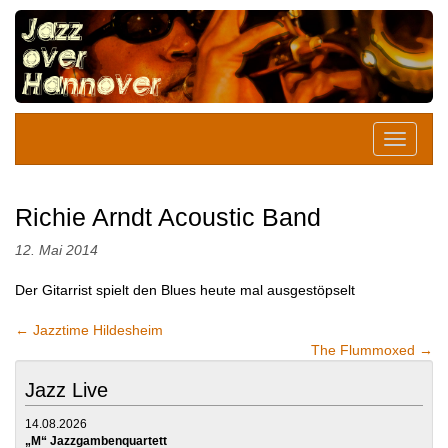
Richie Arndt Acoustic Band
12. Mai 2014
Der Gitarrist spielt den Blues heute mal ausgestöpselt
←
Jazztime Hildesheim
The Flummoxed
→
Jazz Live
14.08.2026
„M“ Jazzgambenquartett