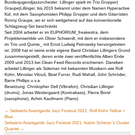
Bundesjugendjazzorchester. Lillinger spielt im Trio Gropper|
Graupe|Lillinger, bis 2015 bekannt unter dem Namen Hyperactive
Kid, mit dem Saxophonisten Philipp Gropper und dem Gitarristen
Ronny Graupe, wo er sich weitgehend auf das konventionelle
Schlagzeug-Set beschränkt.
Seit 2004 arbeitet er im EUPHORIUM_freakestra, dem
Projektensemble um Oliver Schwerdt, mit dem er insbesondere
im Trio und Quinte_ mit Ernst Ludwig Petrowsky hervorgetreten
ist. 2008 hat er seine erste eigene Band Christian Lillingers Grund
zusammengestellt, deren erste zwei veröffentlichte Alben Ende
2009 und 2013 bei Clean Feed Records erschienen. Daneben
arbeitet Lillinger als Sideman mit bekannten Musikern wie Rolf
Kühn, Miroslav Vitouš, Beat Furrer, Rudi Mahall, John Schröder,
Barre Phillips u.v.a.
Besetzung: Christopher Dell (Vibrafon), Chris&an Lillinger
(drums), Jonas Westergaard (Kontrabass), Pierre Borel
(saxophone), Achim Kaufmann (Piano)
←
Seitwärts Avantgarde Jazz Festival 2021: Rolf Kühn Yellow +
Blue
Seitwärts Avantgarde Jazz Festival 2021: Katrin Scherer’s Cluster
Quartet
→