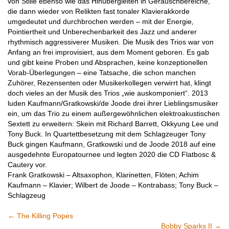
von Stille ebenso wie das Hinübergleiten in Geräuschbereiche,
die dann wieder von Relikten fast tonaler Klavierakkorde
umgedeutet und durchbrochen werden – mit der Energie,
Pointiertheit und Unberechenbarkeit des Jazz und anderer
rhythmisch aggressiverer Musiken. Die Musik des Trios war von
Anfang an frei improvisiert, aus dem Moment geboren. Es gab
und gibt keine Proben und Absprachen, keine konzeptionellen
Vorab-Überlegungen – eine Tatsache, die schon manchen
Zuhörer, Rezensenten oder Musikerkollegen verwirrt hat, klingt
doch vieles an der Musik des Trios „wie auskomponiert“. 2013
luden Kaufmann/Gratkowski/de Joode drei ihrer Lieblingsmusiker
ein, um das Trio zu einem außergewöhnlichen elektroakustischen
Sextett zu erweitern: Skein mit Richard Barrett, Okkyung Lee und
Tony Buck. In Quartettbesetzung mit dem Schlagzeuger Tony
Buck gingen Kaufmann, Gratkowski und de Joode 2018 auf eine
ausgedehnte Europatournee und legten 2020 die CD Flatbosc &
Cautery vor.
Frank Gratkowski – Altsaxophon, Klarinetten, Flöten; Achim
Kaufmann – Klavier; Wilbert de Joode – Kontrabass; Tony Buck –
Schlagzeug
←
The Killing Popes
Bobby Sparks II
→